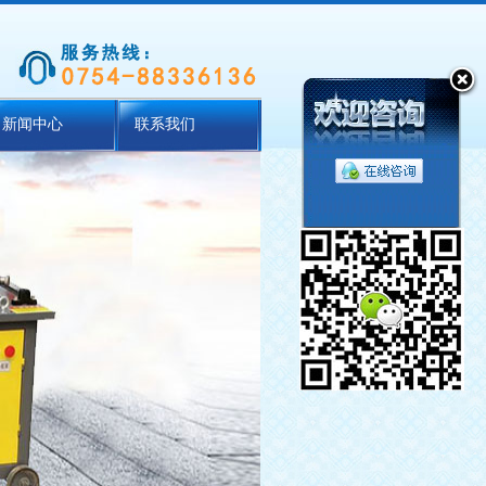
闻中心
联系我们